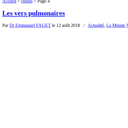
Accueil
>
chiens
>
Page 4
Les vers pulmonaires
Par
Dr Emmanuel FAGET
le 12 août 2018
/
Actualité
,
La Minute V