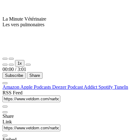
La Minute Vétérinaire
Les vers pulmonaires
Play
Pause
1x
Episode
Episode
00:00
/
3:01
Subscribe
Share
Amazon
Apple Podcasts
Deezer
Podcast Addict
Spotify
TuneIn
RSS Feed
Share
Link
Embed