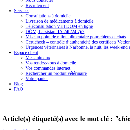
Nous contacter
Recrutement
Services
Consultations à domicile
Livraison de médicaments à domicile
Téléconsultation VETDOM en ligne
DÖM, l’assistant IA 24h/24 7j/7
Mise au point de ration alimentaire pour chiens et chats
Certicheck – contrôle d’authenticité des certificats Vetdo
Urgences vétérinaires à Narbonne, la nuit, les week-end et
Espace client
Mes animaux
Vos rendez-vous à domicile
Vos commandes internet
Rechercher un produit vétérinaire
Votre panier
Blog
FAQ
Article(s) étiqueté(s) avec le mot clé :
"chi