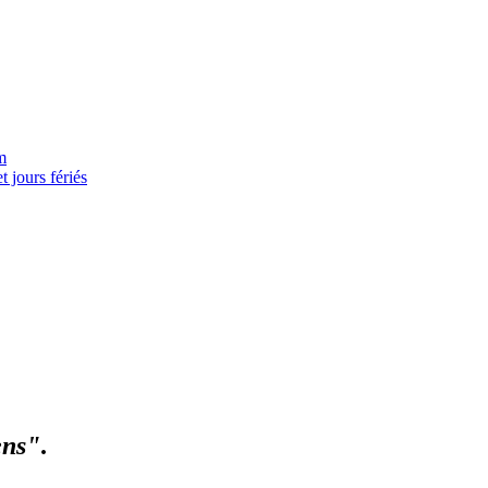
m
 jours fériés
ens"
.