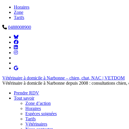
Horaires
Zone
Tarifs
0488008900
Vétérinaire à domicile à Narbonne – chien, chat, NAC | VETDOM
Vétérinaire à domicile à Narbonne depuis 2008 : consultations chien,
Prendre RDV
Tout savoir
Zone d’action
Horaires
Espèces soignées
Tarifs
Vétérinaires