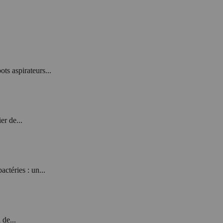
ts aspirateurs...
er de...
ctéries : un...
 de...