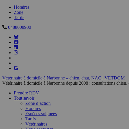
Horaires
Zone
Tarifs
0488008900
Vétérinaire à domicile à Narbonne – chien, chat, NAC | VETDOM
Vétérinaire à domicile à Narbonne depuis 2008 : consultations chien,
Prendre RDV
Tout savoir
Zone d’action
Horaires
Espèces soignées
Tarifs
Vétérinaires