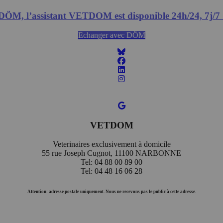
DÖM, l’assistant VETDOM est disponible 24h/24, 7j/7 
Echanger avec DÖM
VETDOM
Veterinaires exclusivement à domicile
55 rue Joseph Cugnot, 11100 NARBONNE
Tel: 04 88 00 89 00
Tel: 04 48 16 06 28
Attention: adresse postale uniquement. Nous ne recevons pas le public à cette adresse.