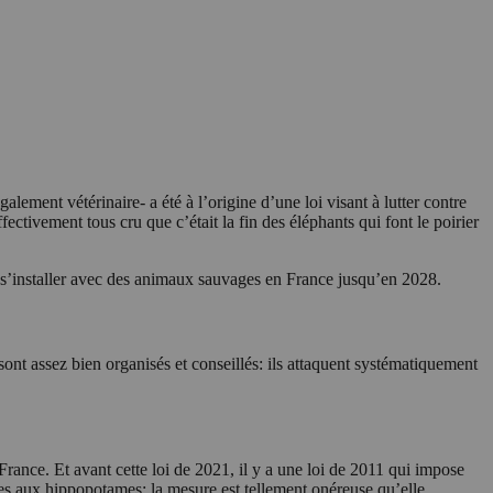
lement vétérinaire- a été à l’origine d’une loi visant à lutter contre
ctivement tous cru que c’était la fin des éléphants qui font le poirier
ues s’installer avec des animaux sauvages en France jusqu’en 2028.
 sont assez bien organisés et conseillés: ils attaquent systématiquement
nce. Et avant cette loi de 2021, il y a une loi de 2011 qui impose
res aux hippopotames: la mesure est tellement onéreuse qu’elle