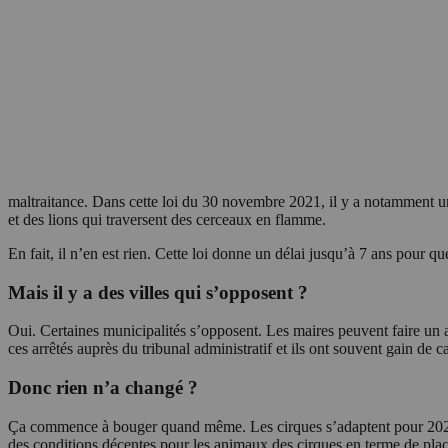
maltraitance. Dans cette loi du 30 novembre 2021, il y a notamment un v
et des lions qui traversent des cerceaux en flamme.
En fait, il n’en est rien. Cette loi donne un délai jusqu’à 7 ans pour 
Mais il y a des villes qui s’opposent ?
Oui. Certaines municipalités s’opposent. Les maires peuvent faire un arr
ces arrêtés auprès du tribunal administratif et ils ont souvent gain de c
Donc rien n’a changé ?
Ça commence à bouger quand même. Les cirques s’adaptent pour 2028 et
des conditions décentes pour les animaux des cirques en terme de plac