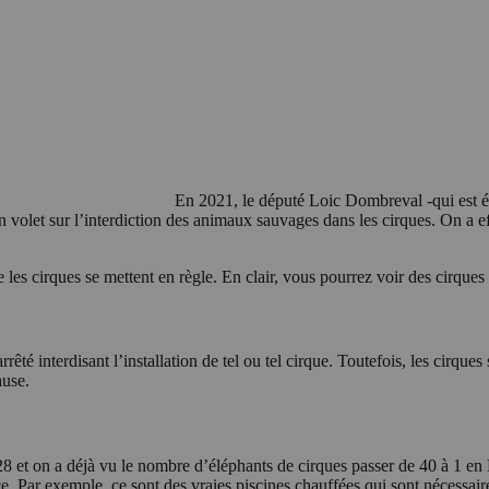
En 2021, le député Loic Dombreval -qui est éga
olet sur l’interdiction des animaux sauvages dans les cirques. On a effe
que les cirques se mettent en règle. En clair, vous pourrez voir des cirq
êté interdisant l’installation de tel ou tel cirque. Toutefois, les cirques
ause.
 on a déjà vu le nombre d’éléphants de cirques passer de 40 à 1 en Fra
e. Par exemple, ce sont des vraies piscines chauffées qui sont nécessai