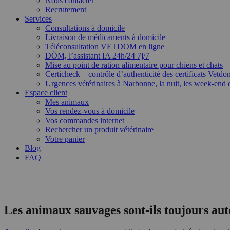
Nous contacter
Recrutement
Services
Consultations à domicile
Livraison de médicaments à domicile
Téléconsultation VETDOM en ligne
DÖM, l’assistant IA 24h/24 7j/7
Mise au point de ration alimentaire pour chiens et chats
Certicheck – contrôle d’authenticité des certificats Vetdo
Urgences vétérinaires à Narbonne, la nuit, les week-end et
Espace client
Mes animaux
Vos rendez-vous à domicile
Vos commandes internet
Rechercher un produit vétérinaire
Votre panier
Blog
FAQ
Les animaux sauvages sont-ils toujours auto