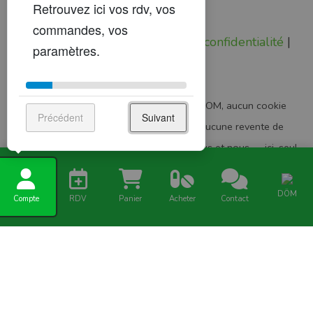
Mentions légales
|
Politique de confidentialité
|
Status
Pas de pub, pas de pistage.
Chez VETDOM, aucun cookie
Précédent
Suivant
publicitaire, aucun traceur analytique, aucune revente de
données. Votre navigation reste entre vous et nous — ici, seul
votre chat vous espionne.
DÖM
Compte
RDV
Panier
Acheter
Contact
© 2008-2026, VETDOM.