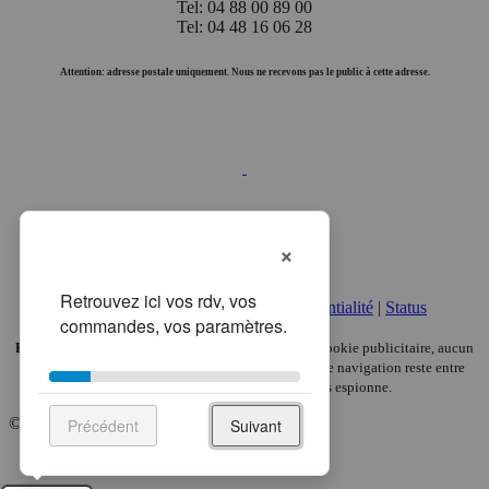
Tel: 04 88 00 89 00
Tel: 04 48 16 06 28
Attention: adresse postale uniquement. Nous ne recevons pas le public à cette adresse.
×
Mentions légales
|
Politique de confidentialité
|
Status
Pas de pub, pas de pistage.
Chez VETDOM, aucun cookie publicitaire, aucun
traceur analytique, aucune revente de données. Votre navigation reste entre
vous et nous — ici, seul votre chat vous espionne.
© 2008-2026, VETDOM.
Précédent
Suivant