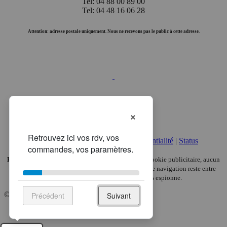
Tel: 04 88 00 89 00
Tel: 04 48 16 06 28
Attention: adresse postale uniquement. Nous ne recevons pas le public à cette adresse.
×
Mentions légales
|
Politique de confidentialité
|
Status
Pas de pub, pas de pistage.
Chez VETDOM, aucun cookie publicitaire, aucun
traceur analytique, aucune revente de données. Votre navigation reste entre
vous et nous — ici, seul votre chat vous espionne.
© 2008-2026, VETDOM.
Précédent
Suivant