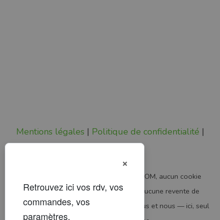
Mentions légales
|
Politique de confidentialité
|
Status
×
Pas de pub, pas de pistage.
Chez VETDOM, aucun cookie
publicitaire, aucun traceur analytique, aucune revente de
données. Votre navigation reste entre vous et nous — ici, seul