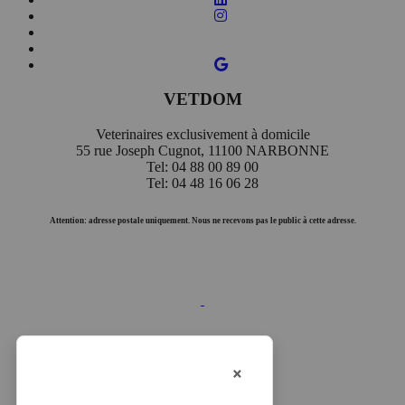
VETDOM
Veterinaires exclusivement à domicile
55 rue Joseph Cugnot, 11100 NARBONNE
Tel: 04 88 00 89 00
Tel: 04 48 16 06 28
Attention: adresse postale uniquement. Nous ne recevons pas le public à cette adresse.
×