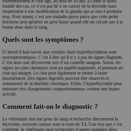
essentiellement le chat âgé, au delà de 10 ans. Et dans la quasi
totalité des cas, ce n’est pas lié à un cancer de la thyroïde mais
simplement à une modification de la glande qui se met à produire
trop. Pour autant, c’est une maladie grave parce que cette petite
hormone peut générer un gros bazar quand elle ne circule pas à la
bonne dose dans le sang.
Quels sont les symptômes ?
D’abord il faut savoir que certains chats hyperthyroïdiens sont
assymptomatiques. C’est à dire qu’il n’y a pas de signes flagrants.
C’est alors une découverte lors d’un contrôle sanguin. Sinon, les
signes les plus classiques sont un appétit augmenté, et pourtant un
chat qui maigrit. Le chat peut également se mettre à boire
énormément. Des signes digestifs peuvent être observés et
notamment de la diarrhée chronique. Enfin, l’hyperthyroïdie peut
entrainer des changements comportementaux comme une hyper-
activité.
Comment fait-on le diagnostic ?
Le vétérinaire fait une prise de sang et recherche directement la
thyroxine, souvent connue sous le nom de T4. Une fois que c’est
confirmé, le vétérinaire peut rechercher d’autres maladies liées,