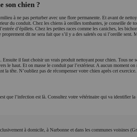
de son chien ?
n milieu à ne pas perturber avec une flore permanente. Et avant de nettoy
rieur du conduit. Chez les chiens à oreilles tombantes, je conseille de ton
 l’entrée d’épillets. Chez les petites races comme les caniches, les bichon
e proprement dit ne sera fait que s’il y a des saletés ou si l’oreille sent
. Ensuite il faut choisir un vrais produit nettoyant pour chien. Tous ne 
ers le haut. Et on masse le conduit par l’extérieur. A aucun moment on n
uant la tête. N’oubliez pas de récompenser votre chien après cet exercice.
c’est que l’infection est là. Consultez votre vétérinaire qui va identifier
lusivement à domicile, à Narbonne et dans les communes voisines (Gru