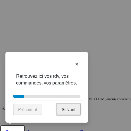
×
Pas de pub, pas de pistage.
Chez VETDOM, aucun cookie publi
© 2008-2026, VETDOM.
Précédent
Suivant