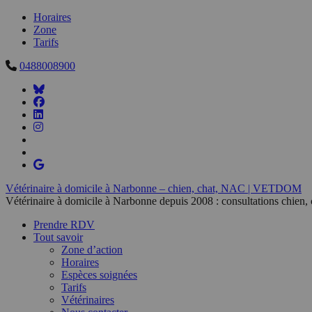
Horaires
Zone
Tarifs
0488008900
Vétérinaire à domicile à Narbonne – chien, chat, NAC | VETDOM
Vétérinaire à domicile à Narbonne depuis 2008 : consultations chien,
Prendre RDV
Tout savoir
Zone d’action
Horaires
Espèces soignées
Tarifs
Vétérinaires