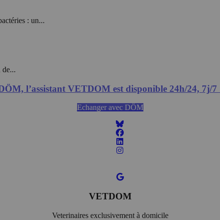
ctéries : un...
 de...
DÖM, l’assistant VETDOM est disponible 24h/24, 7j/7 
Echanger avec DÖM
VETDOM
Veterinaires exclusivement à domicile