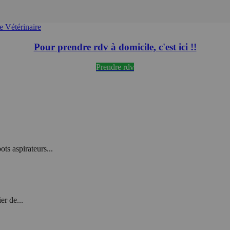
 Vétérinaire
Pour prendre rdv à domicile, c'est ici !!
Prendre rdv
ts aspirateurs...
er de...