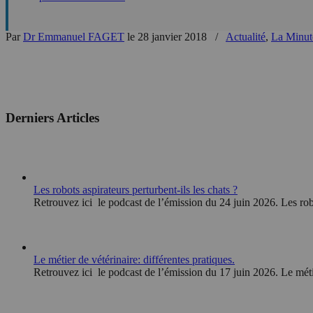
Par
Dr Emmanuel FAGET
le 28 janvier 2018
/
Actualité
,
La Minute
Derniers Articles
Les robots aspirateurs perturbent-ils les chats ?
Retrouvez ici le podcast de l’émission du 24 juin 2026. Les robo
Le métier de vétérinaire: différentes pratiques.
Retrouvez ici le podcast de l’émission du 17 juin 2026. Le méti