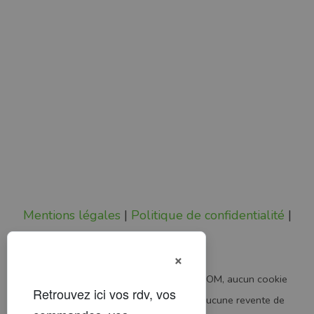
Mentions légales
|
Politique de confidentialité
|
Status
×
Pas de pub, pas de pistage.
Chez VETDOM, aucun cookie
publicitaire, aucun traceur analytique, aucune revente de