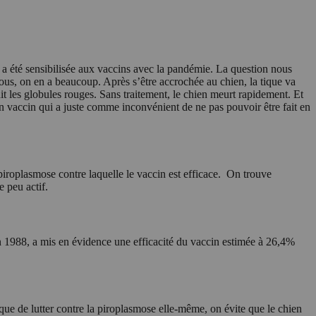
n a été sensibilisée aux vaccins avec la pandémie. La question nous
nous, on en a beaucoup. Après s’être accrochée au chien, la tique va
uit les globules rouges. Sans traitement, le chien meurt rapidement. Et
t un vaccin qui a juste comme inconvénient de ne pas pouvoir être fait en
iroplasmose contre laquelle le vaccin est efficace.
On trouve
 peu actif.
en 1988, a mis en évidence une efficacité du vaccin estimée à 26,4%
 que de lutter contre la piroplasmose elle-même, on évite que le chien