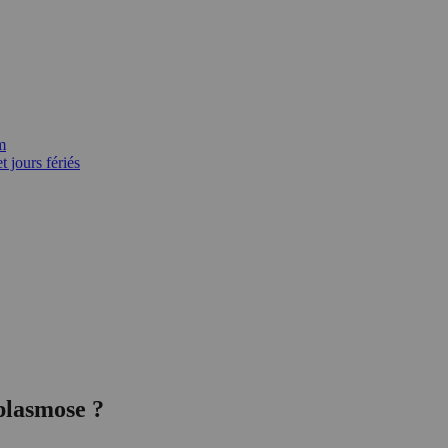
m
 jours fériés
oplasmose ?