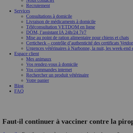
Nous contacter
Recrutement
Services
Consultations à domicile
Livraison de médicaments à domicile
Téléconsultation VETDOM en ligne
DÖM, l’assistant IA 24h/24 7j/7
Mise au point de ration alimentaire pour chiens et chats
Certicheck – contrôle d’authenticité des certificats Vetdo
Urgences vétérinaires à Narbonne, la nuit, les week-end et
Espace client
Mes animaux
Vos rendez-vous à domicile
Vos commandes internet
Rechercher un produit vétérinaire
Votre panier
Blog
FAQ
Faut-il continuer à vacciner contre la pir