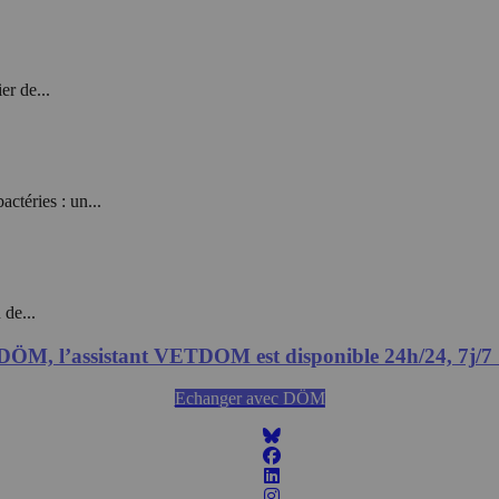
er de...
ctéries : un...
 de...
DÖM, l’assistant VETDOM est disponible 24h/24, 7j/7 
Echanger avec DÖM