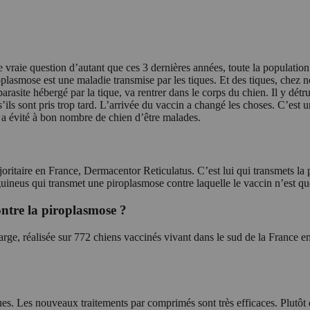
e vraie question d’autant que ces 3 dernières années, toute la populatio
roplasmose est une maladie transmise par les tiques. Et des tiques, chez 
rasite hébergé par la tique, va rentrer dans le corps du chien. Il y détr
 s’ils sont pris trop tard. L’arrivée du vaccin a changé les choses. C’es
 a évité à bon nombre de chien d’être malades.
oritaire en France, Dermacentor Reticulatus. C’est lui qui transmets la p
neus qui transmet une piroplasmose contre laquelle le vaccin n’est que
contre la piroplasmose ?
arge, réalisée sur 772 chiens vaccinés vivant dans le sud de la France 
iques. Les nouveaux traitements par comprimés sont très efficaces. Plutôt