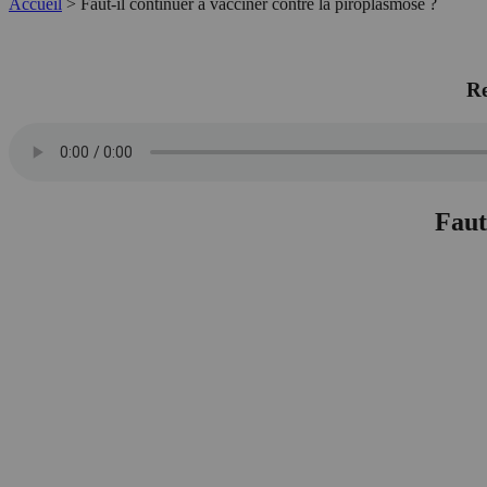
Accueil
>
Faut-il continuer à vacciner contre la piroplasmose ?
Re
Faut