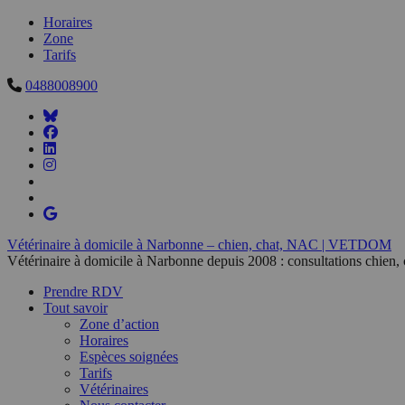
Horaires
Zone
Tarifs
0488008900
Vétérinaire à domicile à Narbonne – chien, chat, NAC | VETDOM
Vétérinaire à domicile à Narbonne depuis 2008 : consultations chien,
Prendre RDV
Tout savoir
Zone d’action
Horaires
Espèces soignées
Tarifs
Vétérinaires