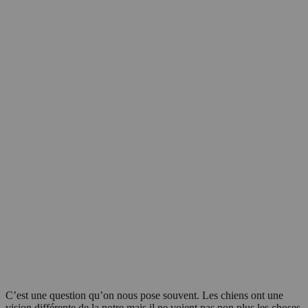
C’est une question qu’on nous pose souvent. Les chiens ont une
vision différente de la notre mais il ne voient pas non plus les choses