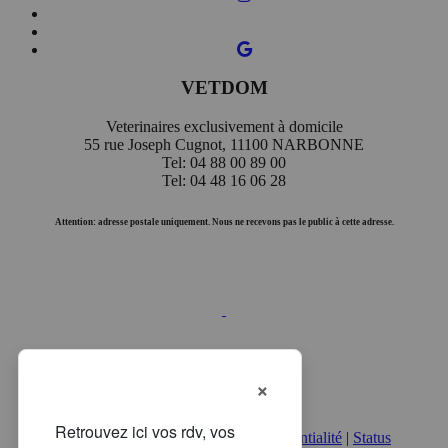
VETDOM
Veterinaires exclusivement à domicile
55 rue Joseph Cugnot, 11100 NARBONNE
Tel: 04 88 00 89 00
Tel: 04 48 16 06 28
Attention: adresse postale uniquement. Nous ne recevons pas le public à cette adresse.
×
Mentions légales
|
Politique de confidentialité
|
Status