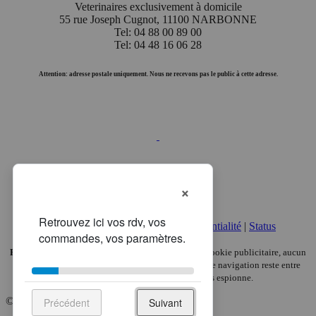
Veterinaires exclusivement à domicile
55 rue Joseph Cugnot, 11100 NARBONNE
Tel: 04 88 00 89 00
Tel: 04 48 16 06 28
Attention: adresse postale uniquement. Nous ne recevons pas le public à cette adresse.
×
Mentions légales
|
Politique de confidentialité
|
Status
Pas de pub, pas de pistage.
Chez VETDOM, aucun cookie publicitaire, aucun
traceur analytique, aucune revente de données. Votre navigation reste entre
vous et nous — ici, seul votre chat vous espionne.
© 2008-2026, VETDOM.
Précédent
Suivant