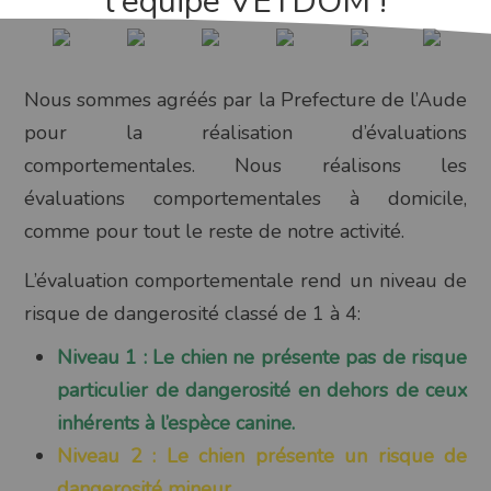
l'équipe VETDOM !
Nous sommes agréés par la Prefecture de l’Aude
pour la réalisation d’évaluations
comportementales. Nous réalisons les
évaluations comportementales à domicile,
comme pour tout le reste de notre activité.
L’évaluation comportementale rend un niveau de
risque de dangerosité classé de 1 à 4:
Niveau 1 : Le chien ne présente pas de risque
particulier de dangerosité en dehors de ceux
inhérents à l’espèce canine.
Niveau 2 : Le chien présente un risque de
dangerosité mineur.