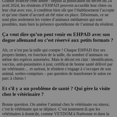
Grande avancée cette année : depuis la publication du décret du 24
avril 2024, les résidents d’EHPAD peuvent accueillir leur chien ou
leur chat avec eux, à condition bien sûr que l’établissement l’accepte
et qu’une charte d’accueil ait été mise en place. Désormais, ce ne
sont plus seulement les visites d’animaux médiateurs qui sont
possibles, mais bien la présence quotidienne de l’animal du résident.
Ça veut dire qu’on peut venir en EHPAD avec son
dogue allemand ou c’est réservé aux petits formats ?
Ah, ce n’est pas la taille qui compte ! Chaque EHPAD fixe ses
propres limites, en fonction de la taille, du nombre d’animaux ou
même des espèces autorisées. Mais le décret est clair : identification,
vaccins, anti-parasitaires à jour, certificat de bonne santé délivré par
un vétérinaire… et surtout, le résident s’engage à s’occuper de son
animal, sorties comprises – pas question de transformer le salon en
parc à chiens !
Et s’il y a un problème de santé ? Qui gère la visite
chez le vétérinaire ?
Bonne question. On amène l’animal chez le vétérinaire ou mieux,
c’est le vétérinaire qui se déplace. C’est justement là que les
vétérinaires à domicile, comme VETDOM à Narbonne et dans la