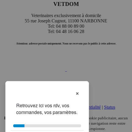
VETDOM
Veterinaires exclusivement à domicile
55 rue Joseph Cugnot, 11100 NARBONNE
Tel: 04 88 00 89 00
Tel: 04 48 16 06 28
Attention: adresse postale uniquement. Nous ne recevons pas le public à cette adresse.
×
Mentions légales
|
Politique de confidentialité
|
Status
Pas de pub, pas de pistage.
Chez VETDOM, aucun cookie publicitaire, aucun
traceur analytique, aucune revente de données. Votre navigation reste entre
vous et nous — ici, seul votre chat vous espionne.